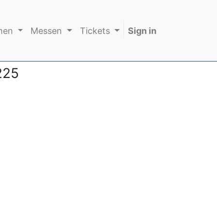
men
Messen
Tickets
Sign in
225