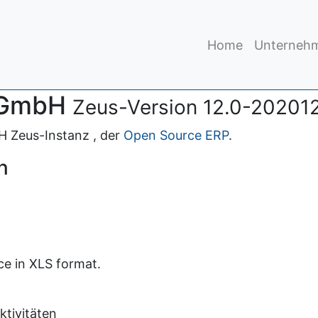
Home
Unterneh
 GmbH
Zeus-Version 12.0-20201
 Zeus-Instanz , der
Open Source ERP
.
n
ce in XLS format.
ktivitäten